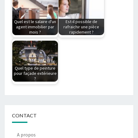
à savoir sur la
pour une demande de
location en
prêt immobilier…
colocation.…
Quel est le salaire d'un
Est-il possible de
agent immobilier par
rafraichir une pièce
mois ?
rapidement ?
De quoi se compose
Nos conseils pour
le salaire d'un
rafraichir une pièce
vendeur immobilier
L'intérieur d'une
?…
maison a…
Quel type de peinture
pour façade extérieure
?
Quel type de peinture
choisir pour façade
extérieure ?
Lorsqu'il…
CONTACT
A propos