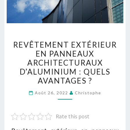
REVÊTEMENT
REVÊTEMENT EXTÉRIEUR
EXTÉRIEUR
EN PANNEAUX
EN
ARCHITECTURAUX
PANNEAUX
ARCHITECTURAUX
D’ALUMINIUM : QUELS
D’ALUMINIUM
AVANTAGES ?
:
QUELS
Août 26, 2022
Christophe
AVANTAGES ?
Rate this post