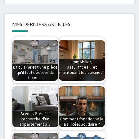
MES DERNIERS ARTICLES
Immobilier,
La cuisine est une pièce
assurances…et
qu'il faut décorer de
maintenant les cuisines :
façon…
…
Comment faire la
Dans des secteurs
décoration de ma
complexes comme
cuisine Pour réussir
l’immobilier et les
la…
assurances, les…
Si vous êtes à la
recherche d'un
Comment fonctionne le
appartement à…
Bail Réel Solidaire ?
Comment s'y prendre
Fonctionnement du