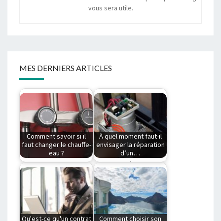
vous sera utile.
MES DERNIERS ARTICLES
Comment savoir si il
À quel moment faut-il
faut changer le chauffe-
envisager la réparation
eau ?
d’un…
Comment savoir si il
Le portail électrique
faut changer le
est un dispositif très
chauffe-eau ?Le
pratique qui vous…
chauffe-eau…
Qu'est-ce qu'un contrat
Comment choisir son