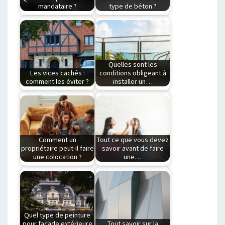
mandataire ?
type de béton ?
Qu'est-ce qu'un
Quelle est la
contrat mandataire ?
différence entre un
Le contrat
revêtement en béton
mandataire est un…
lavé…
Quelles sont les
Les vices cachés :
conditions obligeant à
comment les éviter ?
installer un…
Lorsque vous achetez
Quelles sont les
un bien, qu’il s’agisse
normes liées au
d’un véhicule
garde corps ? Afin…
d’occasion,…
Comment un
Tout ce que vous devez
propriétaire peut-il faire
savoir avant de faire
une colocation ?
une…
Comment faire une
Les points essentiels
colocation quand on
à savoir sur la
est propriétaire ?
location en
Vous…
colocation.…
Quel type de peinture
pour façade extérieure
Tout savoir sur la