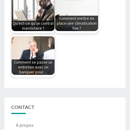
nous nous référons
Voici quelques
généralement à…
conseils pour…
Comment mettre en
Qu'est-ce qu'un contrat
place une climatisation
mandataire ?
fixe ?
Qu'est-ce qu'un
Quelles sont les
contrat mandataire ?
étapes d'installation
Le contrat
d'une climatisation
mandataire est un…
fixe ? Une…
Comment se passe un
entretien avec un
banquier pour…
L'entretien avec son
conseiller bancaire
pour obtenir un prêt
immobilier…
CONTACT
A propos