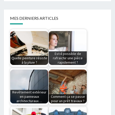
MES DERNIERS ARTICLES
Est-il possible de
Quelle peinture résiste
rafraichir une pièce
à la pluie ?
rapidement ?
Quelle peinture
Nos conseils pour
résiste à la pluie ?En
rafraichir une pièce
France, les
L'intérieur d'une
intempéries…
maison a…
Revêtement extérieur
en panneaux
Comment ça se passe
architecturaux…
pour un prêt travaux ?
Revêtement
De quelle façon
extérieur en
introduire les travaux