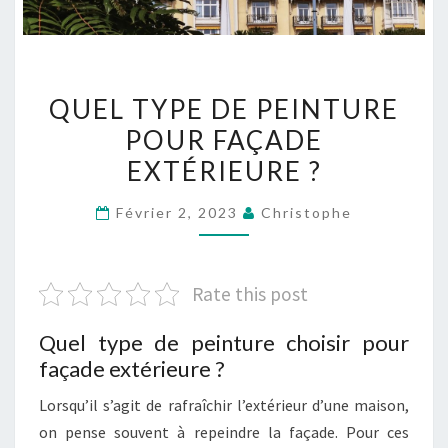
QUEL
QUEL TYPE DE PEINTURE
TYPE
POUR FAÇADE
DE
EXTÉRIEURE ?
PEINTURE
POUR
Février 2, 2023
Christophe
FAÇADE
EXTÉRIEURE
?
Rate this post
Quel type de peinture choisir pour
façade extérieure ?
Lorsqu’il s’agit de rafraîchir l’extérieur d’une maison,
on pense souvent à repeindre la façade. Pour ces