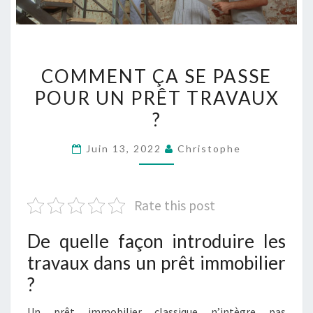
COMMENT
COMMENT ÇA SE PASSE
ÇA
POUR UN PRÊT TRAVAUX
SE
?
PASSE
POUR
Juin 13, 2022
Christophe
UN
PRÊT
TRAVAUX
Rate this post
?
De quelle façon introduire les
travaux dans un prêt immobilier
?
Un prêt immobilier classique n’intègre pas