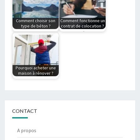
immobilier?
autre bien
Vous venez de visiter
immobilier à partir…
un…
Comment choisir son
Comment fonctionne un
type de béton ?
contrat de colocation ?
Quelle est la
Comment établir le
différence entre un
bail pour une
revêtement en béton
colocation ? Gérer
lavé…
une…
Pourquoi acheter une
maison à rénover ?
Pourquoi acheter un
bien avec travaux ?
Acheter une maison
ou…
CONTACT
A propos