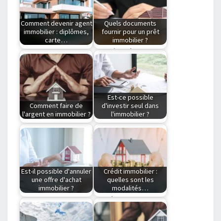
prêt choisir ? Un…
d’assurance pour son
emprunt immobilier
Comment devenir agent
Quels documents
?…
immobilier : diplômes,
fournir pour un prêt
carte…
immobilier ?
Devenir agent
Les pièces à fournir
immobilier en France
pour une demande de
nécessite de justifier
prêt immobilier…
d’une aptitude…
Est-ce possible
Comment faire de
d'investir seul dans
l'argent en immobilier ?
l'immobilier ?
Comment faire
Investissement en
fortune dans
immobilier :
l'immobilier ? Depuis
Comment y parvenir
quelques années,
seul ? Un…
Est-il possible d'annuler
Crédit immobilier :
l’immobilier…
une offre d'achat
quelles sont les
immobilier ?
modalités…
Comment annuler
Acquérir un
une offre d’achat
appartement ou tout