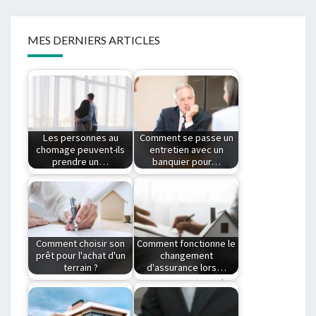
MES DERNIERS ARTICLES
Les personnes au
Comment se passe un
chomage peuvent-ils
entretien avec un
prendre un…
banquier pour…
Peut-on souscrire un
L'entretien avec son
crédit immobilier au
conseiller bancaire
chômage ? Le
pour obtenir un prêt
chômage…
immobilier…
Comment choisir son
Comment fonctionne le
prêt pour l'achat d'un
changement
terrain ?
d'assurance lors…
Achat terrain non
Quelles possibilités
constructible : quel
pour changer